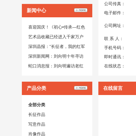
公司传真：
新闻中心
电子邮件：
公司网址：
喜迎国庆！《初心•传承—红色
历史文化主题展》盛大开幕
艺术品收藏已经进入千家万户
联 系 人：
投资是刚性需求
深圳晶报：“长征者，我的红军
手机号码：
前辈”——刘向明历史主题系列
深圳新闻网：刘向明十年寻访
即时通讯：
作品展开启
老红军 画作致敬长征者
蛇口消息报：刘向明遍访老红
在线状态：
军 用画作致敬先辈
产品分类
在线留言
全部分类
长征作品
写意作品
肖像作品