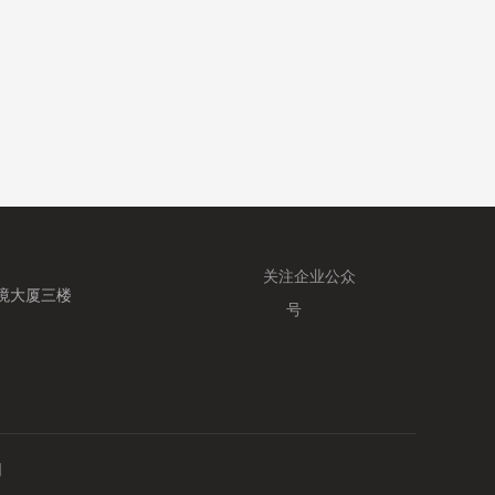
关注企业公众
境大厦三楼
号
网