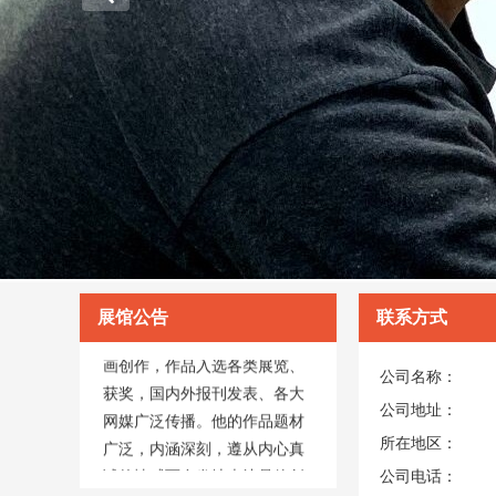
展馆公告
联系方式
艺术家刘向明现居深圳从事油
画创作，作品入选各类展览、
公司名称：
获奖，国内外报刊发表、各大
公司地址：
网媒广泛传播。他的作品题材
广泛，内涵深刻，遵从内心真
所在地区：
诚的情感而自发地表达是他创
公司电话：
作的鲜明特色。