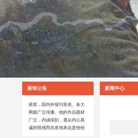
艺术家刘向明现居深圳从事油
展馆公告
新闻中心
画创作，作品入选各类展览、
获奖，国内外报刊发表、各大
网媒广泛传播。他的作品题材
广泛，内涵深刻，遵从内心真
诚的情感而自发地表达是他创
作的鲜明特色。