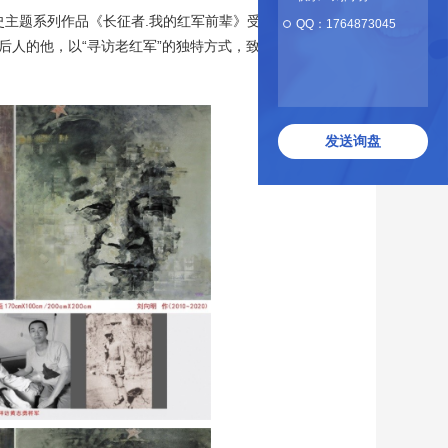
历史主题系列作品《长征者.我的红军前辈》受到广泛关
QQ：
1764873045
后人的他，以“寻访老红军”的独特方式，致敬革命先
发送询盘